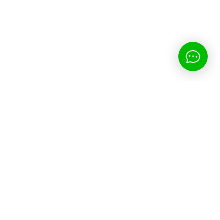
КОНТАКТЫ
+998 90 006 5530
Узбекистан , г. Ташкент, Шайхонтохурский район, ул.
Себзар, 56а (Напротив Цирка)
ПН-ПТ: 10:00-18:00